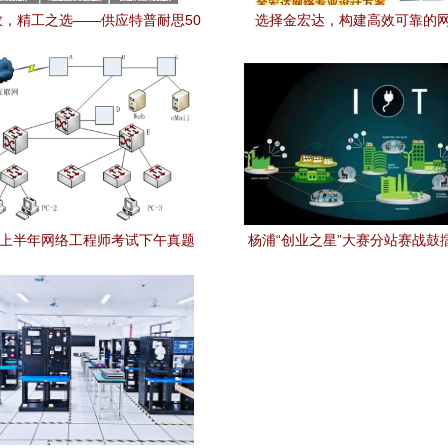
效，精工之选——供应特普耐思50
选择金宏达，构建高效可靠的
套电讯组套工具TD-Z00050
——专业机房建设、改造与网络
化解决方案
6年上半年网络工程师考试下午真题
杨浦“创业之星”大赛分站赛战鼓
一) 网络规划与设计案例分析
工程领域优质项目邀您共