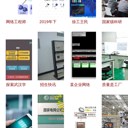
中的网络工
深防御体系
障网络质
书深度评析
程实践
量？
与备考价值
探讨
网络工程师
2019年下
徐工王民
国家级科研
进阶 Super
半年网络工
从世界第七
项目子课题
VLAN，突
程师下午真
到第三的战
克服技术难
破了传统
题解析
略跃升——
关，综合绩
VLAN的局
透视徐工集
效评价成效
限
团的逆势增
显著——网
长之道
络工程领域
取得突破进
探索武汉学
招生快讯
某企业网络
质量是工厂
展
习网络工程
筑梦网络工
工程设计方
的生命，为
的前沿路径
程学院，点
案
何抓质量的
击精彩人生
地位却最尴
尬？