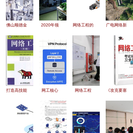
佛山顺德金
2020年领
网络工程的
广电网络新
属加工厂环
钧技术数据
基石 构建
视界|守护
评检验报告
工艺工程师
现代数字世
三千年的炉
方案 网络
薪酬解读
界的桥梁
火--铜陵智
工程助力工
行业水平、
慧文保实践
厂顺利开工
影响因素与
纪实
开业
求职建议
打造高技能
网工核心
网络工程
《攻克要塞
网络人才
网闸、防火
的“望闻问
网络工程师
高等职业院
墙、IDS、
切” 上汽大
考试分类练
校计算机教
IPS全解
众如何为智
习及全真模
育规划教材
析，构建纵
能网联车保
拟》——图